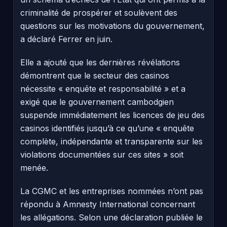
criminalité de prospérer et soulèvent des
questions sur les motivations du gouvernement,
a déclaré Ferrer en juin.
Elle a ajouté que les dernières révélations
démontrent que le secteur des casinos
nécessite « enquête et responsabilité » et a
exigé que le gouvernement cambodgien
suspende immédiatement les licences de jeu des
casinos identifiés jusqu’à ce qu’une « enquête
complète, indépendante et transparente sur les
violations documentées sur ces sites » soit
menée.
La CGMC et les entreprises nommées n’ont pas
répondu à Amnesty International concernant
les allégations. Selon une déclaration publiée le