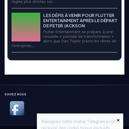
règles plus strictes sur...
LES DÉFIS À VENIR POUR FLUTTER
ENTERTAINMENT APRÈS LE DÉPART
DE PETER JACKSON
Flutter Entertainment se prépare à une
nouvelle « période de transformation »
alors que Dan Taylor prend les rênes de
l’entreprise,...
SUIVEZ NOUS
×
Rejoignez notre chaîne Telegram pour
recevoir des codes bonus exclusifs