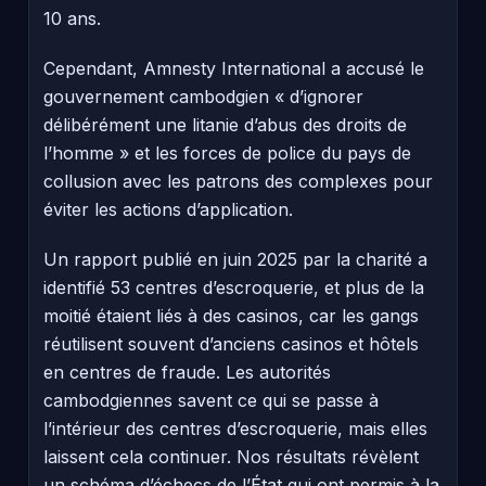
10 ans.
Cependant, Amnesty International a accusé le
gouvernement cambodgien « d’ignorer
délibérément une litanie d’abus des droits de
l’homme » et les forces de police du pays de
collusion avec les patrons des complexes pour
éviter les actions d’application.
Un rapport publié en juin 2025 par la charité a
identifié 53 centres d’escroquerie, et plus de la
moitié étaient liés à des casinos, car les gangs
réutilisent souvent d’anciens casinos et hôtels
en centres de fraude. Les autorités
cambodgiennes savent ce qui se passe à
l’intérieur des centres d’escroquerie, mais elles
laissent cela continuer. Nos résultats révèlent
un schéma d’échecs de l’État qui ont permis à la