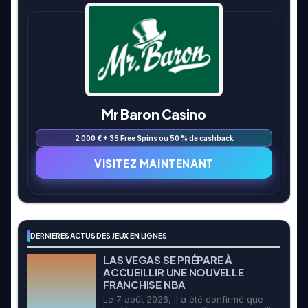
Mr Baron Casino
2 000 € + 35 Free Spins ou 50 % de cashback
VISITEZ MAINTENANT
DERNIERES ACTUS DES JEUX EN LIGNES
LAS VEGAS SE PRÉPARE À
ACCUEILLIR UNE NOUVELLE
FRANCHISE NBA
Le 7 août 2026, il a été confirmé que