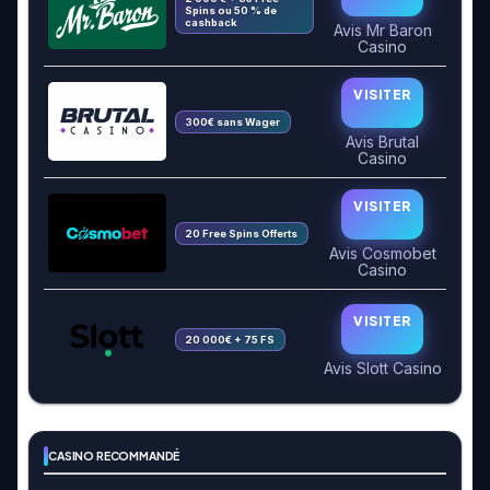
Spins ou 50 % de
cashback
Avis Mr Baron
Casino
VISITER
300€ sans Wager
Avis Brutal
Casino
VISITER
20 Free Spins Offerts
Avis Cosmobet
Casino
VISITER
20 000€ + 75 FS
Avis Slott Casino
CASINO RECOMMANDÉ