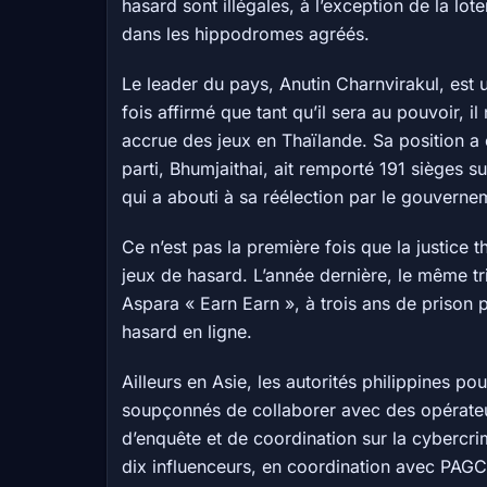
hasard sont illégales, à l’exception de la lot
dans les hippodromes agréés.
Le leader du pays, Anutin Charnvirakul, est 
fois affirmé que tant qu’il sera au pouvoir, 
accrue des jeux en Thaïlande. Sa position a
parti, Bhumjaithai, ait remporté 191 sièges 
qui a abouti à sa réélection par le gouverne
Ce n’est pas la première fois que la justice t
jeux de hasard. L’année dernière, le même t
Aspara « Earn Earn », à trois ans de prison p
hasard en ligne.
Ailleurs en Asie, les autorités philippines pou
soupçonnés de collaborer avec des opérateurs
d’enquête et de coordination sur la cybercrim
dix influenceurs, en coordination avec PAGCOR