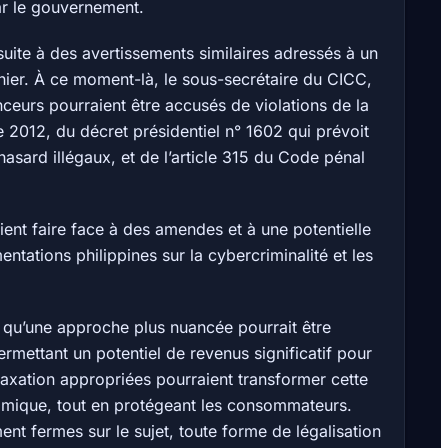
r le gouvernement.
ite à des avertissements similaires adressés à un
ier. À ce moment-là, le sous-secrétaire du CICC,
nceurs pourraient être accusés de violations de la
de 2012, du décret présidentiel n° 1602 qui prévoit
asard illégaux, et de l’article 315 du Code pénal
ient faire face à des amendes et à une potentielle
tations philippines sur la cybercriminalité et les
 qu’une approche plus nuancée pourrait être
rmettant un potentiel de revenus significatif pour
taxation appropriées pourraient transformer cette
omique, tout en protégeant les consommateurs.
t fermes sur le sujet, toute forme de légalisation