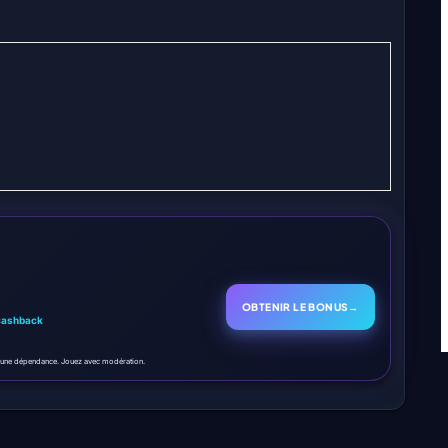
OBTENIR LE BONUS
→
 cashback
r une dépendance. Jouez avec modération.