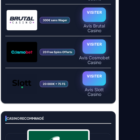
VISITER
300€ sans Wager
Avis Brutal
Casino
VISITER
20 Free Spins Offerts
Avis Cosmobet
Casino
VISITER
20 000€ + 75 FS
Avis Slott
Casino
CASINO RECOMMANDÉ