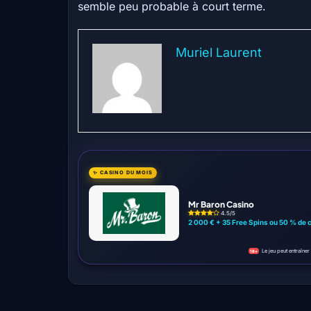
semble peu probable à court terme.
Muriel Laurent
✨ CASINO DU MOIS
Mr Baron Casino
4.5/5
2 000 € + 35 Free Spins ou 50 % de
Le jeu peut entraîne
18+