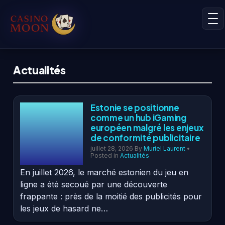
Actualités
Estonie se positionne
comme un hub iGaming
européen malgré les enjeux
de conformité publicitaire
juillet 28, 2026
By
Muriel Laurent
•
Posted in
Actualités
En juillet 2026, le marché estonien du jeu en
ligne a été secoué par une découverte
frappante : près de la moitié des publicités pour
les jeux de hasard ne…