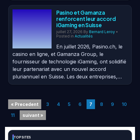
Pasino et Gamanza
renforcent leur accord
iGaming en Suisse
juillet 27, 2026
By
Bernard Leroy
•
Posted in
Actualités
En juillet 2026, Pasino.ch, le
casino en ligne, et Gamanza Group, le
fournisseur de technologie iGaming, ont solidifié
leur partenariat avec un nouvel accord
pluriannuel en Suisse. Les deux entreprises,…
« Precedent
3
4
5
6
7
8
9
10
11
suivant »
TOP SITES