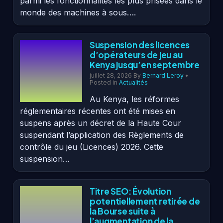
parmi les fonctionnalités les plus prisées dans le
monde des machines à sous….
Suspension des licences
d’opérateurs de jeu au
Kenya jusqu’en septembre
juillet 28, 2026
By
Bernard Leroy
•
Posted in
Actualités
Au Kenya, les réformes
réglementaires récentes ont été mises en
suspens après un décret de la Haute Cour
suspendant l’application des Règlements de
contrôle du jeu (Licences) 2026. Cette
suspension…
Titre SEO: Évolution
potentiellement retirée de
la Bourse suite à
l’augmentation de la