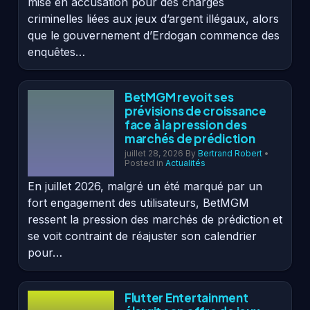
mise en accusation pour des charges
criminelles liées aux jeux d’argent illégaux, alors
que le gouvernement d’Erdogan commence des
enquêtes…
BetMGM revoit ses
prévisions de croissance
face à la pression des
marchés de prédiction
juillet 28, 2026
By
Bertrand Robert
•
Posted in
Actualités
En juillet 2026, malgré un été marqué par un
fort engagement des utilisateurs, BetMGM
ressent la pression des marchés de prédiction et
se voit contraint de réajuster son calendrier
pour…
Flutter Entertainment