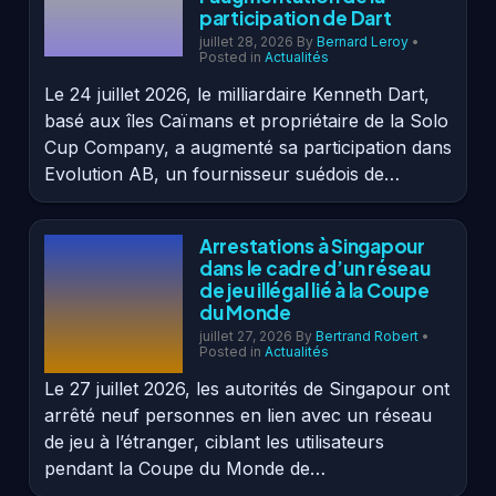
participation de Dart
juillet 28, 2026
By
Bernard Leroy
•
Posted in
Actualités
Le 24 juillet 2026, le milliardaire Kenneth Dart,
basé aux îles Caïmans et propriétaire de la Solo
Cup Company, a augmenté sa participation dans
Evolution AB, un fournisseur suédois de…
Arrestations à Singapour
dans le cadre d’un réseau
de jeu illégal lié à la Coupe
du Monde
juillet 27, 2026
By
Bertrand Robert
•
Posted in
Actualités
Le 27 juillet 2026, les autorités de Singapour ont
arrêté neuf personnes en lien avec un réseau
de jeu à l’étranger, ciblant les utilisateurs
pendant la Coupe du Monde de…