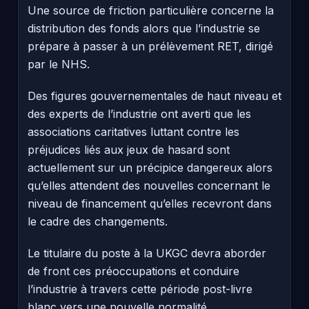
Une source de friction particulière concerne la
distribution des fonds alors que l’industrie se
prépare à passer à un prélèvement RET, dirigé
par le NHS.
Des figures gouvernementales de haut niveau et
des experts de l’industrie ont averti que les
associations caritatives luttant contre les
préjudices liés aux jeux de hasard sont
actuellement sur un précipice dangereux alors
qu’elles attendent des nouvelles concernant le
niveau de financement qu’elles recevront dans
le cadre des changements.
Le titulaire du poste à la UKGC devra aborder
de front ces préoccupations et conduire
l’industrie à travers cette période post-livre
blanc vers une nouvelle normalité.